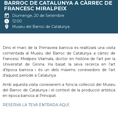
BARROC DE CATALUNYA A CÀRREC DE
FRANCESC MIRALPEIX
today
Diumenge, 20 de Setembre
watch_later
12:00
location_on
Museu del Barroc de Catalunya
Dins el marc de la Primavera barroca es realitzarà una visita
comentada al Museu del Barroc de Catalunya a càrrec de
Francesc Miralpeix Vilamala, doctor en història de l’art per la
Universitat de Girona. Ha basat la seva recerca en l’art
d’època barroca i és un dels màxims coneixedors de l’art
d’aquest període a Catalunya.
Amb aquesta visita coneixerem a fons la col·lecció del Museu
del Barroc de Catalunya i el context de la producció artística
en època barroca al Principat.
RESERVA LA TEVA ENTRADA AQUÍ