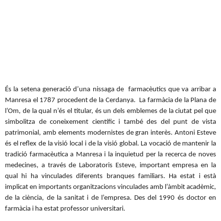
És la setena generació d’una nissaga de farmacèutics que va arribar a
Manresa el 1787 procedent de la Cerdanya. La farmàcia de la Plana de
l’Om, de la qual n’és el titular, és un dels emblemes de la ciutat pel que
simbolitza de coneixement científic i també des del punt de vista
patrimonial, amb elements modernistes de gran interès. Antoni Esteve
és el reflex de la visió local i de la visió global. La vocació de mantenir la
tradició farmacèutica a Manresa i la inquietud per la recerca de noves
medecines, a través de Laboratoris Esteve, important empresa en la
qual hi ha vinculades diferents branques familiars. Ha estat i està
implicat en importants organitzacions vinculades amb l’àmbit acadèmic,
de la ciència, de la sanitat i de l’empresa. Des del 1990 és doctor en
farmàcia i ha estat professor universitari.