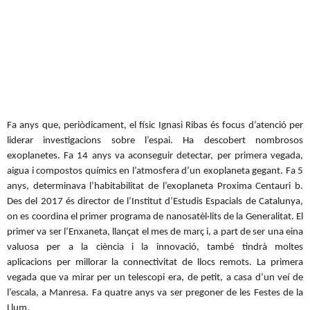
Fa anys que, periòdicament, el físic Ignasi Ribas és focus d’atenció per
liderar investigacions sobre l’espai. Ha descobert nombrosos
exoplanetes. Fa 14 anys va aconseguir detectar, per primera vegada,
aigua i compostos químics en l’atmosfera d’un exoplaneta gegant. Fa 5
anys, determinava l’habitabilitat de l’exoplaneta Proxima Centauri b.
Des del 2017 és director de l’Institut d’Estudis Espacials de Catalunya,
on es coordina el primer programa de nanosatèl·lits de la Generalitat. El
primer va ser l’Enxaneta, llançat el mes de març i, a part de ser una eina
valuosa per a la ciència i la innovació, també tindrà moltes
aplicacions per millorar la connectivitat de llocs remots. La primera
vegada que va mirar per un telescopi era, de petit, a casa d’un veí de
l’escala, a Manresa. Fa quatre anys va ser pregoner de les Festes de la
Llum.