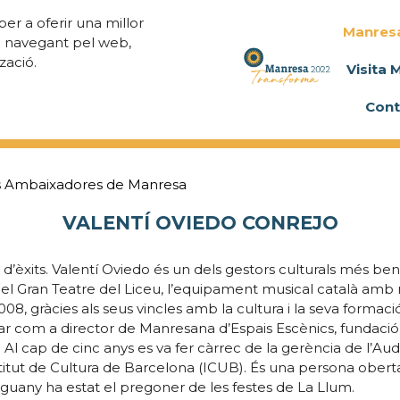
per a oferir una millor
Manres
a navegant pel web,
zació.
Visita 
Cont
 Ambaixadores de Manresa
VALENTÍ OVIEDO CONREJO
 d’èxits. Valentí Oviedo és un dels gestors culturals més ben
 del Gran Teatre del Liceu, l’equipament musical català amb
008, gràcies als seus vincles amb la cultura i la seva formaci
orar com a director de Manresana d’Espais Escènics, fundaci
i. Al cap de cinc anys es va fer càrrec de la gerència de l’Aud
stitut de Cultura de Barcelona (ICUB). És una persona ober
 Enguany ha estat el pregoner de les festes de La Llum.