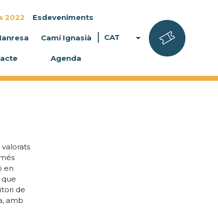
a 2022
Esdeveniments
arrow_drop_down
CAT
Manresa
Camí Ignasià
acte
Agenda
 valorats
 més
ó en
ó que
itori de
ta, amb