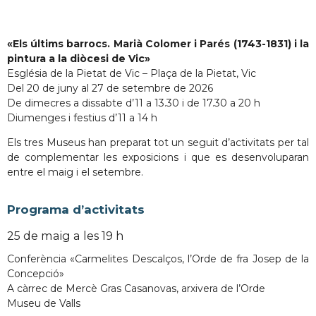
«Els últims barrocs. Marià Colomer i Parés (1743-1831) i la
pintura a la diòcesi de Vic»
Església de la Pietat de Vic – Plaça de la Pietat, Vic
Del 20 de juny al 27 de setembre de 2026
De dimecres a dissabte d’11 a 13.30 i de 17.30 a 20 h
Diumenges i festius d’11 a 14 h
Els tres Museus han preparat tot un seguit d’activitats per tal
de complementar les exposicions i que es desenvoluparan
entre el maig i el setembre.
Programa d’activitats
25 de maig a les 19 h
Conferència «Carmelites Descalços, l’Orde de fra Josep de la
Concepció»
A càrrec de Mercè Gras Casanovas, arxivera de l’Orde
Museu de Valls