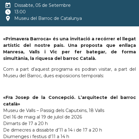
today
Dissabte, 05 de Setembre
watch_later
13:00
location_on
Museu del Barroc de Catalunya
«Primavera Barroca» és una invitació a recórrer el llegat
artístic del nostre país. Una proposta que enllaça
Manresa, Valls i Vic per fer bategar, de forma
simultània, la riquesa del barroc Català.
Com a part d’aquest programa es podran visitar, a part del
Museu del Barroc, dues exposicions temporals:
«Fra Josep de la Concepció. L’arquitecte del barroc
català»
Museu de Valls – Passig dels Caputxins, 18 Valls
Del 16 de maig al 19 de juliol de 2026
Dimarts de 17 a 20 h
De dimecres a dissabte d’11 a 14 i de 17 a 20 h
Diumenges i festius d’11 a 14 h