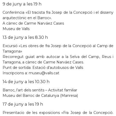
9 de juny a les 19 h
Conferència «El tracista fra Josep de la Concepció i el disseny
arquitectònic en el Barroc».
A càrrec de Carme Narváez Cases
Museu de Valls
13 de juny a les 8.30 h
Excursió «Les obres de fra Josep de la Concepció al Camp de
Tarragona»
Recorregut guiat amb autocar a la Selva del Camp, Reus i
Tarragona, a càrrec de Carme Narváez Cases.
Punt de sortida: Estació d’autobusos de Valls
Inscripcions a: museu@valls.cat
14 de juny a les 10.30 h
Barroc, l’art dels sentits – Activitat familiar
Museu del Barroc de Catalunya (Manresa)
17 de juny a les 19 h
Presentacio de les exposicions «Fra Josep de la Concepció.