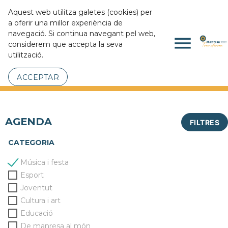
Aquest web utilitza galetes (cookies) per
a oferir una millor experiència de
navegació. Si continua navegant pel web,
menu
considerem que accepta la seva
utilització.
ACCEPTAR
AGENDA
FILTRES
CATEGORIA
Música i festa
Esport
Joventut
Cultura i art
Educació
De manresa al món