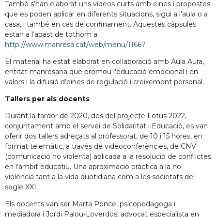
També s’han elaborat uns vídeos curts amb eines i propostes
que es poden aplicar en diferents situacions, sigui a l’aula o a
casa, i també en cas de confinament. Aquestes càpsules
estan a l’abast de tothom a
http://www.manresa.cat/web/menu/11667
El material ha estat elaborat en col·laboració amb Aula Aura,
entitat manresana que promou l’educació emocional i en
valors i la difusió d’eines de regulació i creixement personal.
Tallers per als docents
Durant la tardor de 2020, des del projecte Lotus 2022,
conjuntament amb el servei de Solidaritat i Educació, es van
oferir dos tallers adreçats al professorat, de 10 i 15 hores, en
format telemàtic, a través de videoconferències, de CNV
(comunicació no violenta) aplicada a la resolució de conflictes
en l’àmbit educatiu. Una aproximació pràctica a la no-
violència tant a la vida quotidiana com a les societats del
segle XXI.
Els docents van ser Marta Ponce, psicopedagoga i
mediadora i Jordi Palou-Loverdos, advocat especialista en