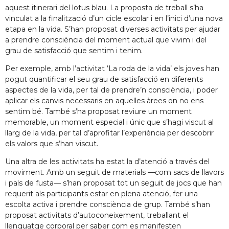
aquest itinerari del lotus blau. La proposta de treball s’ha
vinculat a la finalització d’un cicle escolar i en l’inici d’una nova
etapa en la vida. S’han proposat diverses activitats per ajudar
a prendre consciència del moment actual que vivim i del
grau de satisfacció que sentim i tenim.
Per exemple, amb l’activitat ‘La roda de la vida’ els joves han
pogut quantificar el seu grau de satisfacció en diferents
aspectes de la vida, per tal de prendre’n consciència, i poder
aplicar els canvis necessaris en aquelles àrees on no ens
sentim bé. També s’ha proposat reviure un moment
memorable, un moment especial i únic que s’hagi viscut al
llarg de la vida, per tal d’aprofitar l’experiència per descobrir
els valors que s’han viscut.
Una altra de les activitats ha estat la d’atenció a través del
moviment. Amb un seguit de materials —com sacs de llavors
i pals de fusta— s’han proposat tot un seguit de jocs que han
requerit als participants estar en plena atenció, fer una
escolta activa i prendre consciència de grup. També s’han
proposat activitats d’autoconeixement, treballant el
llenguatge corporal per saber com es manifesten