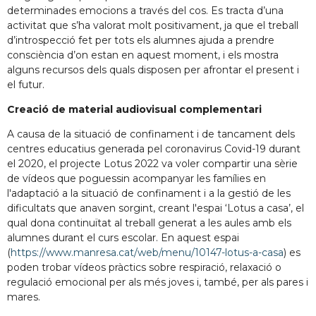
determinades emocions a través del cos. Es tracta d’una
activitat que s’ha valorat molt positivament, ja que el treball
d’introspecció fet per tots els alumnes ajuda a prendre
consciència d’on estan en aquest moment, i els mostra
alguns recursos dels quals disposen per afrontar el present i
el futur.
Creació de material audiovisual complementari
A causa de la situació de confinament i de tancament dels
centres educatius generada pel coronavirus Covid-19 durant
el 2020, el projecte Lotus 2022 va voler compartir una sèrie
de vídeos que poguessin acompanyar les famílies en
l'adaptació a la situació de confinament i a la gestió de les
dificultats que anaven sorgint, creant l'espai ‘Lotus a casa’, el
qual dona continuïtat al treball generat a les aules amb els
alumnes durant el curs escolar. En aquest espai
(
https://www.manresa.cat/web/menu/10147-lotus-a-casa
) es
poden trobar vídeos pràctics sobre respiració, relaxació o
regulació emocional per als més joves i, també, per als pares i
mares.