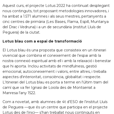
Aquest curs, el projecte Lotus 2022 ha continuat desplegant
nous continguts, tot proposant metodologies innovadores, i
ha arribat a 1.571 alumnes i als seus mestres, pertanyents a
cinc centres de primària (Les Bases, Flama, Espill, Muntanya
del Drac i Vedruna) i a un de secundària (institut Lluís de
Peguera) de la ciutat.
Lotus blau com a espai de transformació
El Lotus blau és una proposta que consisteix en un itinerari
vivencial que combina el coneixement de l’espai amb la
nostra connexió espiritual amb ell i amb la relaxació i benestar
que hi aporta. Inclou activitats de mindfulness, gestió
emocional, autoconeixement i valors, entre altres, i treballa
aspectes d'interioritat, consciència, globalitat i respecte.
L'itinerari del Lotus blau es porta a terme en l'últim tram del
camí que va fer Ignasi de Loiola des de Montserrat a
Manresa l'any 1522.
Com a novetat, amb alumnes de 4t d’ESO de l’institut Lluís
de Peguera —que és un centre que participa en el projecte
Lotus des de l’inici— s’han treballat nous continguts en