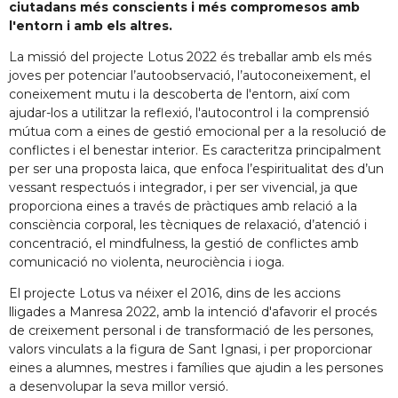
ciutadans més conscients i més compromesos amb
l'entorn i amb els altres.
La missió del projecte Lotus 2022 és treballar amb els més
joves per potenciar l’autoobservació, l’autoconeixement, el
coneixement mutu i la descoberta de l'entorn, així com
ajudar-los a utilitzar la reflexió, l'autocontrol i la comprensió
mútua com a eines de gestió emocional per a la resolució de
conflictes i el benestar interior. Es caracteritza principalment
per ser una proposta laica, que enfoca l’espiritualitat des d’un
vessant respectuós i integrador, i per ser vivencial, ja que
proporciona eines a través de pràctiques amb relació a la
consciència corporal, les tècniques de relaxació, d’atenció i
concentració, el mindfulness, la gestió de conflictes amb
comunicació no violenta, neurociència i ioga.
El projecte Lotus va néixer el 2016, dins de les accions
lligades a Manresa 2022, amb la intenció d'afavorir el procés
de creixement personal i de transformació de les persones,
valors vinculats a la figura de Sant Ignasi, i per proporcionar
eines a alumnes, mestres i famílies que ajudin a les persones
a desenvolupar la seva millor versió.