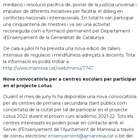
mediació i resolució pacífica de, pioner de la justícia universal i
impulsor de diferents iniciatives per facilitar el diàleg en
conflictes nacionals i internacionals. En total hi van participar
una cinquantena de mestres i va ser una activitat
reconeguda com a formació permanent pel Departament
d'Ensenyament de la Generalitat de Catalunya.
De cara a juliol hi ha prevista una nova edició de tallers
intensius de regulació i mindfulness adreçats a docents. Tota
la informació es podrà trobar a
http://www.manresa.cat/web/menu/7747
Nova convocatòria per a centres escolars per participar
en el projecte Lotus
Durant el mes de juny hi ha disponible una nova convocatòria
per als centres de primària i secundària (tant públics com
concertats) de la ciutat per tal de participar en el projecte
Lotus 2022 durant el pròxim curs acadèmic 2021-22. Tots els
centres interessats es poden posar en contacte amb el
Servei d’Ensenyament de l’Ajuntament de Manresa a través
de correu electrònic
ensenyament@ajmanresa.cat
o bé del