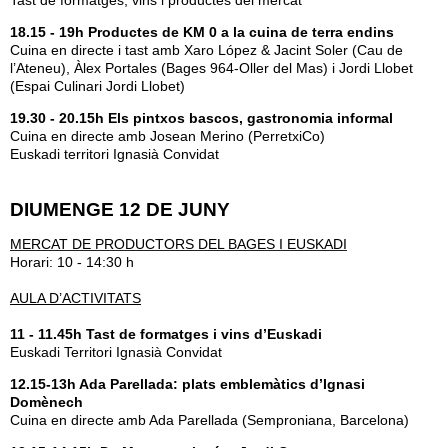
Tast de formatges, vins i productes del mercat
18.15 - 19h Productes de KM 0 a la cuina de terra endins
Cuina en directe i tast amb Xaro López & Jacint Soler (Cau de
l’Ateneu), Àlex Portales (Bages 964-Oller del Mas) i Jordi Llobet
(Espai Culinari Jordi Llobet)
19.30 - 20.15h Els pintxos bascos, gastronomia informal
Cuina en directe amb Josean Merino (PerretxiCo)
Euskadi territori Ignasià Convidat
DIUMENGE 12 DE JUNY
MERCAT DE PRODUCTORS DEL BAGES I EUSKADI
Horari: 10 - 14:30 h
AULA D’ACTIVITATS
11 - 11.45h Tast de formatges i vins d’Euskadi
Euskadi Territori Ignasià Convidat
12.15-13h Ada Parellada: plats emblemàtics d’Ignasi
Domènech
Cuina en directe amb Ada Parellada (Semproniana, Barcelona)