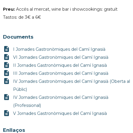
Preu:
Accés al mercat, wine bar i showcookings: gratuït
Tastos: de 3€ a 6€
Documents
description
I Jornades Gastronòmiques del Camí Ignasià
description
VI Jornades Gastronòmiques del Camí Ignasià
description
II Jornades Gastronòmiques del Camí Ignasià
description
III Jornades Gastronòmiques del Camí Ignasià
description
IV Jornades Gastronòmiques del Camí Ignasià (Oberta al
Públic)
description
IV Jornades Gastronòmiques del Camí Ignasià
(Professional)
description
V Jornades Gastronòmiques del Camí Ignasià
Enllaços