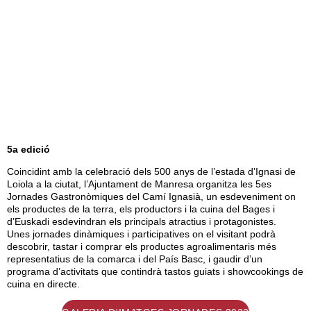
5a edició
Coincidint amb la celebració dels 500 anys de l’estada d’Ignasi de
Loiola a la ciutat, l’Ajuntament de Manresa organitza les 5es
Jornades Gastronòmiques del Camí Ignasià, un esdeveniment on
els productes de la terra, els productors i la cuina del Bages i
d’Euskadi esdevindran els principals atractius i protagonistes.
Unes jornades dinàmiques i participatives on el visitant podrà
descobrir, tastar i comprar els productes agroalimentaris més
representatius de la comarca i del País Basc, i gaudir d’un
programa d’activitats que contindrà tastos guiats i showcookings de
cuina en directe.