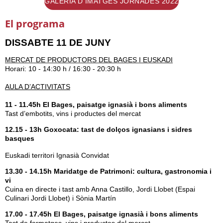
GALERIA D'IMATGES JORNADES 2022
El programa
DISSABTE 11 DE JUNY
MERCAT DE PRODUCTORS DEL BAGES I EUSKADI
Horari: 10 - 14:30 h / 16:30 - 20:30 h
AULA D’ACTIVITATS
11 - 11.45h El Bages, paisatge ignasià i bons aliments
Tast d’embotits, vins i productes del mercat
12.15 - 13h Goxocata: tast de dolços ignasians i sidres
basques
Euskadi territori Ignasià Convidat
13.30 - 14.15h Maridatge de Patrimoni: cultura, gastronomia i
vi
Cuina en directe i tast amb Anna Castillo, Jordi Llobet (Espai
Culinari Jordi Llobet) i Sònia Martín
17.00 - 17.45h El Bages, paisatge ignasià i bons aliments