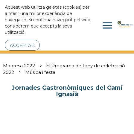
Aquest web utilitza galetes (cookies) per
a oferir una millor experiència de
navegació. Si continua navegant pel web,
menu
considerem que accepta la seva
utilització.
ACCEPTAR
Manresa 2022
El Programa de l'any de celebració
2022
Música i festa
Jornades Gastronòmiques del Camí
Ignasià