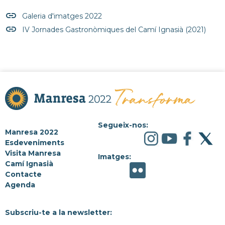
insert_link
Galeria d'imatges 2022
insert_link
IV Jornades Gastronòmiques del Camí Ignasià (2021)
Segueix-nos:
Manresa 2022
Esdeveniments
Visita Manresa
Imatges:
Camí Ignasià
Contacte
Agenda
Subscriu-te a la newsletter: