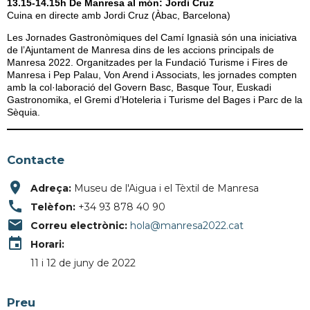
13.15-14.15h De Manresa al món: Jordi Cruz
Cuina en directe amb Jordi Cruz (Àbac, Barcelona)
Les Jornades Gastronòmiques del Camí Ignasià són una iniciativa
de l’Ajuntament de Manresa dins de les accions principals de
Manresa 2022. Organitzades per la Fundació Turisme i Fires de
Manresa i Pep Palau, Von Arend i Associats, les jornades compten
amb la col·laboració del Govern Basc, Basque Tour, Euskadi
Gastronomika, el Gremi d’Hoteleria i Turisme del Bages i Parc de la
Sèquia.
Contacte
place
Adreça:
Museu de l'Aigua i el Tèxtil de Manresa
call
Telèfon:
+34 93 878 40 90
email
Correu electrònic:
hola@manresa2022.cat
event
Horari:
11 i 12 de juny de 2022
Preu