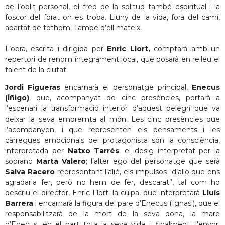
de l’oblit personal, el fred de la solitud també espiritual i la
foscor del forat on es troba. Lluny de la vida, fora del camí,
apartat de tothom. També d’ell mateix.
L’obra, escrita i dirigida per
Enric Llort,
comptarà amb un
repertori de renom íntegrament local, que posarà en relleu el
talent de la ciutat.
Jordi Figueras
encarnarà el personatge principal,
Enecus
(Íñigo)
, que, acompanyat de cinc presències, portarà a
l’escenari la transformació interior d’aquest pelegrí que va
deixar la seva empremta al món. Les cinc presències que
l’acompanyen, i que representen els pensaments i les
càrregues emocionals del protagonista són la consciència,
interpretada per
Natxo Tarrés
; el desig interpretat per la
soprano
Marta Valero
; l’alter ego del personatge que serà
Salva Racero
representant l’aliè, els impulsos "d’allò que ens
agradaria fer, però no hem de fer, descarat”, tal com ho
descriu el director, Enric Llort; la culpa, que interpretarà
Lluís
Barrera
i encarnarà la figura del pare d’Enecus (Ignasi), que el
responsabilitzarà de la mort de la seva dona, la mare
d’Enecus, en el part tota la seva vida i, finalment, l'enyor,