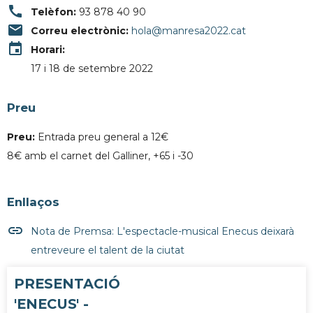
call
Telèfon:
93 878 40 90
email
Correu electrònic:
hola@manresa2022.cat
event
Horari:
17 i 18 de setembre 2022
Preu
Preu:
Entrada preu general a 12€
8€ amb el carnet del Galliner, +65 i -30
Enllaços
insert_link
Nota de Premsa: L'espectacle-musical Enecus deixarà
entreveure el talent de la ciutat
PRESENTACIÓ
'ENECUS' -