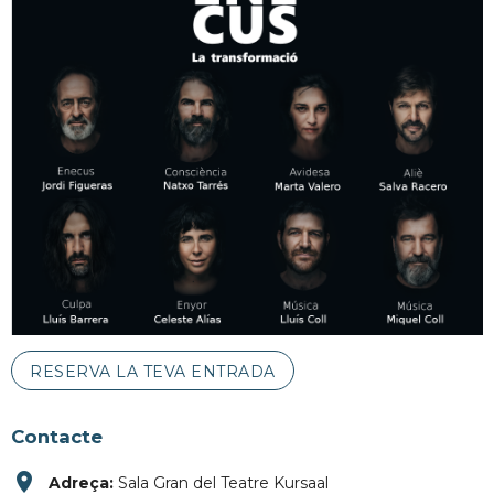
RESERVA LA TEVA ENTRADA
Contacte
place
Adreça:
Sala Gran del Teatre Kursaal