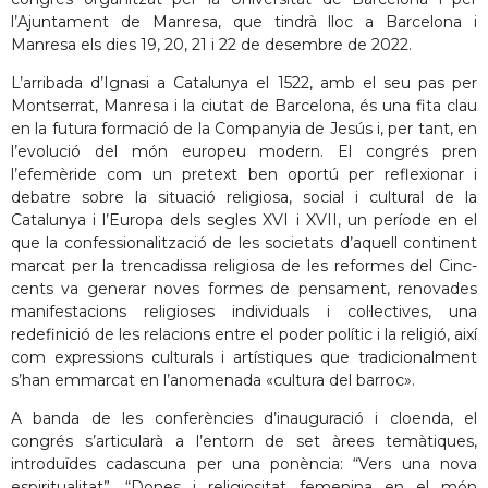
l’Ajuntament de Manresa, que tindrà lloc a Barcelona i
Manresa els dies 19, 20, 21 i 22 de desembre de 2022.
L’arribada d’Ignasi a Catalunya el 1522, amb el seu pas per
Montserrat, Manresa i la ciutat de Barcelona, és una fita clau
en la futura formació de la Companyia de Jesús i, per tant, en
l’evolució del món europeu modern. El congrés pren
l’efemèride com un pretext ben oportú per reflexionar i
debatre sobre la situació religiosa, social i cultural de la
Catalunya i l’Europa dels segles XVI i XVII, un període en el
que la confessionalització de les societats d’aquell continent
marcat per la trencadissa religiosa de les reformes del Cinc-
cents va generar noves formes de pensament, renovades
manifestacions religioses individuals i col·lectives, una
redefinició de les relacions entre el poder polític i la religió, així
com expressions culturals i artístiques que tradicionalment
s’han emmarcat en l’anomenada «cultura del barroc».
A banda de les conferències d’inauguració i cloenda, el
congrés s’articularà a l’entorn de set àrees temàtiques,
introduïdes cadascuna per una ponència: “Vers una nova
espiritualitat”, “Dones i religiositat femenina en el món