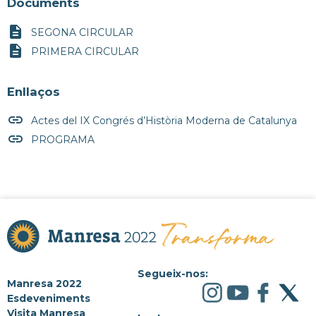
Documents
description
SEGONA CIRCULAR
description
PRIMERA CIRCULAR
Enllaços
insert_link
Actes del IX Congrés d’Història Moderna de Catalunya
insert_link
PROGRAMA
Segueix-nos:
Manresa 2022
Esdeveniments
Visita Manresa