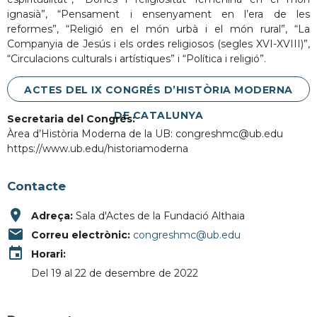
ignasià”, “Pensament i ensenyament en l’era de les
reformes”, “Religió en el món urbà i el món rural”, “La
Companyia de Jesús i els ordes religiosos (segles XVI-XVIII)”,
“Circulacions culturals i artístiques” i “Política i religió”.
ACTES DEL IX CONGRÉS D’HISTÒRIA MODERNA
DE CATALUNYA
Secretaria del Congrés:
Àrea d’Història Moderna de la UB: congreshmc@ub.edu
https://www.ub.edu/historiamoderna
Contacte
place
Adreça:
Sala d'Actes de la Fundació Althaia
email
Correu electrònic:
congreshmc@ub.edu
event
Horari:
Del 19 al 22 de desembre de 2022