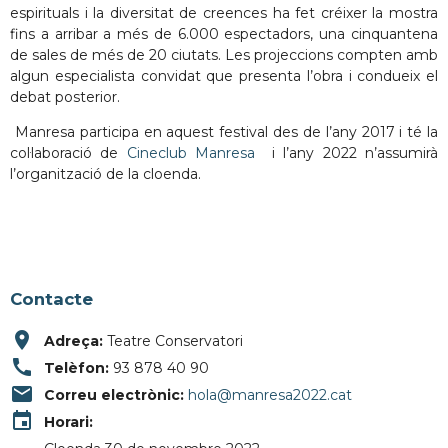
espirituals i la diversitat de creences ha fet créixer la mostra
fins a arribar a més de 6.000 espectadors, una cinquantena
de sales de més de 20 ciutats. Les projeccions compten amb
algun especialista convidat que presenta l’obra i condueix el
debat posterior.
Manresa participa en aquest festival des de l’any 2017 i té la
col·laboració de
Cineclub Manresa
i l’any 2022 n’assumirà
l’organització de la cloenda.
Contacte
place
Adreça:
Teatre Conservatori
call
Telèfon:
93 878 40 90
email
Correu electrònic:
hola@manresa2022.cat
event
Horari: