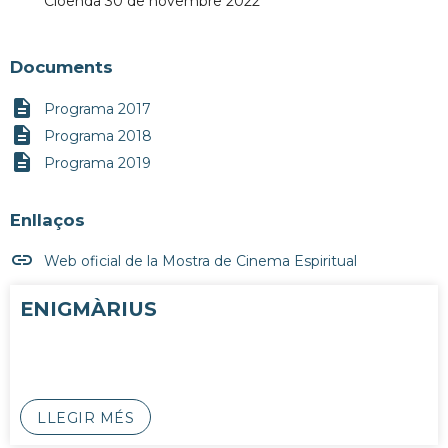
Cloenda 30 de novembre 2022
Documents
description
Programa 2017
description
Programa 2018
description
Programa 2019
Enllaços
insert_link
Web oficial de la Mostra de Cinema Espiritual
ENIGMÀRIUS
LLEGIR MÉS