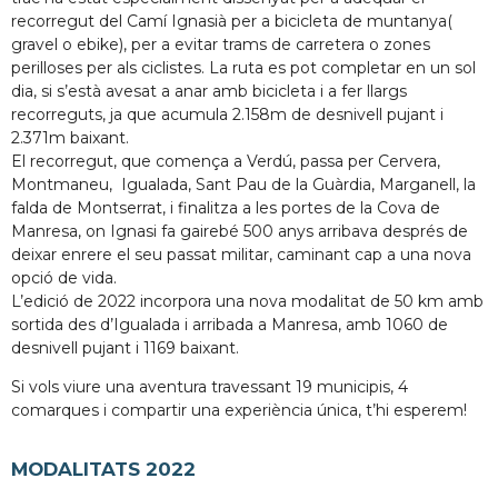
recorregut del Camí Ignasià per a bicicleta de muntanya(
gravel o ebike), per a evitar trams de carretera o zones
perilloses per als ciclistes. La ruta es pot completar en un sol
dia, si s’està avesat a anar amb bicicleta i a fer llargs
recorreguts, ja que acumula 2.158m de desnivell pujant i
2.371m baixant.
El recorregut, que comença a Verdú, passa per Cervera,
Montmaneu, Igualada, Sant Pau de la Guàrdia, Marganell, la
falda de Montserrat, i finalitza a les portes de la Cova de
Manresa, on Ignasi fa gairebé 500 anys arribava després de
deixar enrere el seu passat militar, caminant cap a una nova
opció de vida.
L’edició de 2022 incorpora una nova modalitat de 50 km amb
sortida des d’Igualada i arribada a Manresa, amb 1060 de
desnivell pujant i 1169 baixant.
Si vols viure una aventura travessant 19 municipis, 4
comarques i compartir una experiència única, t’hi esperem!
MODALITATS 2022