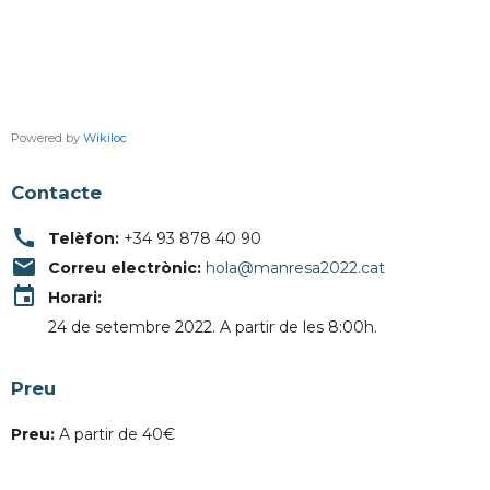
Powered by
Wikiloc
Contacte
call
Telèfon:
+34 93 878 40 90
email
Correu electrònic:
hola@manresa2022.cat
event
Horari:
24 de setembre 2022. A partir de les 8:00h.
Preu
Preu:
A partir de 40€