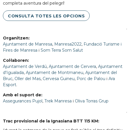
completa aventura del pelegrí!
CONSULTA TOTES LES OPCIONS
.
Organitzen:
Ajuntament de Manresa
,
Manresa2022
,
Fundació Turisme i
Fires de Manresa
i
Som Terra Som Salut
Col·laboren:
Ajuntament de Verdú
,
Ajuntament de Cervera
,
Ajuntament
d'Igualada
,
Ajuntament de Montmaneu
,
Ajuntament del
Bruc
,
Oller del Mas
,
Cervesa Guineu
,
Porc de Palou
i
Ara
Esport
.
Amb el suport de:
Assegurances Pujol
,
Trek Manresa
i
Oliva Torras Grup
.
Trac provisional de la Ignasiana BTT 115 KM: