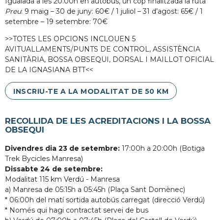
Igualada a les 20.00h en autobús, un cop finalitzada la ruta
Preu
: 9 maig – 30 de juny: 60€ / 1 juliol – 31 d’agost: 65€ / 1
setembre – 19 setembre: 70€
>>TOTES LES OPCIONS INCLOUEN 5
AVITUALLAMENTS/PUNTS DE CONTROL, ASSISTÈNCIA
SANITÀRIA, BOSSA OBSEQUI, DORSAL I MAILLOT OFICIAL
DE LA IGNASIANA BTT<<
INSCRIU-TE A LA MODALITAT DE 50 KM
RECOLLIDA DE LES ACREDITACIONS I LA BOSSA
OBSEQUI
Divendres dia 23 de setembre:
17:00h a 20:00h (Botiga
Trek Bycicles Manresa)
Dissabte 24 de setembre:
Modalitat 115 km Verdú - Manresa
a) Manresa de 05:15h a 05:45h (Plaça Sant Domènec)
* 06:00h del matí sortida autobús carregat (direcció Verdú)
* Només qui hagi contractat servei de bus