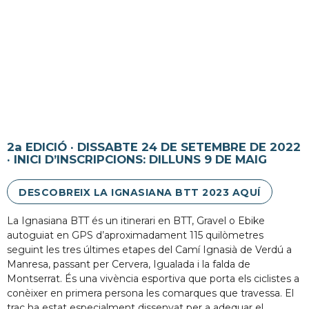
2a EDICIÓ · DISSABTE 24 DE SETEMBRE DE 2022
· INICI D’INSCRIPCIONS: DILLUNS 9 DE MAIG
DESCOBREIX LA IGNASIANA BTT 2023 AQUÍ
La Ignasiana BTT és un itinerari en BTT, Gravel o Ebike
autoguiat en GPS d’aproximadament 115 quilòmetres
seguint les tres últimes etapes del Camí Ignasià de Verdú a
Manresa, passant per Cervera, Igualada i la falda de
Montserrat. És una vivència esportiva que porta els ciclistes a
conèixer en primera persona les comarques que travessa. El
trac ha estat especialment dissenyat per a adequar el