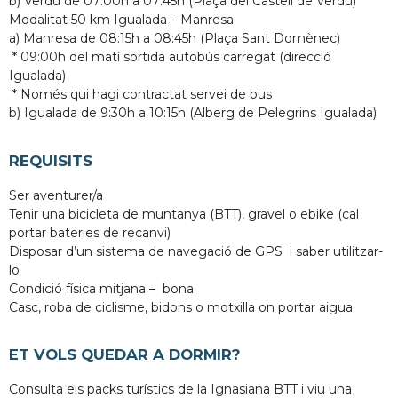
b) Verdú de 07:00h a 07:45h (Plaça del Castell de Verdú)
Modalitat 50 km Igualada – Manresa
a) Manresa de 08:15h a 08:45h (Plaça Sant Domènec)
* 09:00h del matí sortida autobús carregat (direcció
Igualada)
* Només qui hagi contractat servei de bus
b) Igualada de 9:30h a 10:15h (Alberg de Pelegrins Igualada)
REQUISITS
Ser aventurer/a
Tenir una bicicleta de muntanya (BTT), gravel o ebike (cal
portar bateries de recanvi)
Disposar d’un sistema de navegació de GPS i saber utilitzar-
lo
Condició física mitjana – bona
Casc, roba de ciclisme, bidons o motxilla on portar aigua
ET VOLS QUEDAR A DORMIR?
Consulta els packs turístics de la Ignasiana BTT i viu una