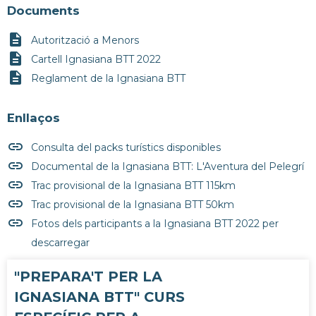
Documents
description
Autorització a Menors
description
Cartell Ignasiana BTT 2022
description
Reglament de la Ignasiana BTT
Enllaços
insert_link
Consulta del packs turístics disponibles
insert_link
Documental de la Ignasiana BTT: L'Aventura del Pelegrí
insert_link
Trac provisional de la Ignasiana BTT 115km
insert_link
Trac provisional de la Ignasiana BTT 50km
insert_link
Fotos dels participants a la Ignasiana BTT 2022 per
descarregar
"PREPARA'T PER LA
IGNASIANA BTT" CURS