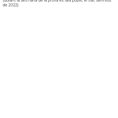
(durant la setmana de la prova es farà públic el trac definitiu
de 2022)