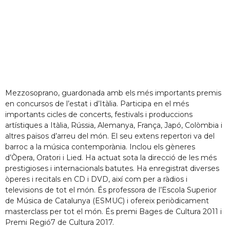
Mezzosoprano, guardonada amb els més importants premis
en concursos de l’estat i d’Itàlia. Participa en el més
importants cicles de concerts, festivals i produccions
artístiques a Itàlia, Rússia, Alemanya, França, Japó, Colòmbia i
altres països d’arreu del món. El seu extens repertori va del
barroc a la música contemporània. Inclou els gèneres
d’Òpera, Oratori i Lied. Ha actuat sota la direcció de les més
prestigioses i internacionals batutes. Ha enregistrat diverses
òperes i recitals en CD i DVD, així com per a ràdios i
televisions de tot el món. És professora de l’Escola Superior
de Música de Catalunya (ESMUC) i ofereix periòdicament
masterclass per tot el món. És premi Bages de Cultura 2011 i
Premi Regió7 de Cultura 2017.