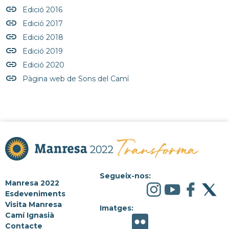
insert_link
Edició 2016
insert_link
Edició 2017
insert_link
Edició 2018
insert_link
Edició 2019
insert_link
Edició 2020
insert_link
Pàgina web de Sons del Camí
Segueix-nos:
Manresa 2022
Esdeveniments
Visita Manresa
Imatges:
Camí Ignasià
Contacte