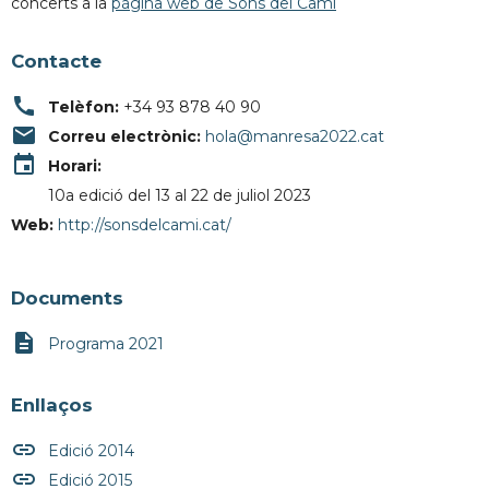
concerts a la
pàgina web de Sons del Camí
Contacte
call
Telèfon:
+34 93 878 40 90
email
Correu electrònic:
hola@manresa2022.cat
event
Horari:
10a edició del 13 al 22 de juliol 2023
Web:
http://sonsdelcami.cat/
Documents
description
Programa 2021
Enllaços
insert_link
Edició 2014
insert_link
Edició 2015