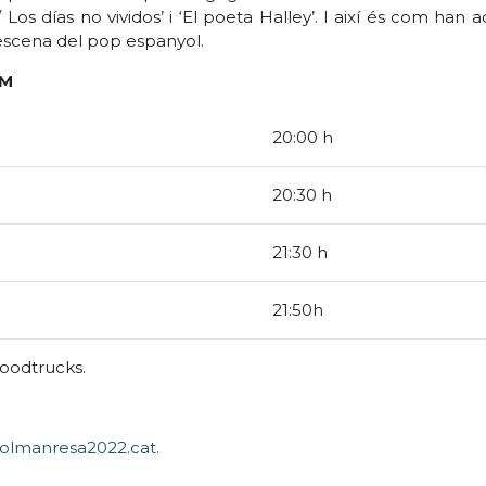
os días no vividos’ i ‘El poeta Halley’. I així és com han 
’escena del pop espanyol.
OM
20:00 h
20:30 h
21:30 h
21:50h
foodtrucks.
olmanresa2022.cat.