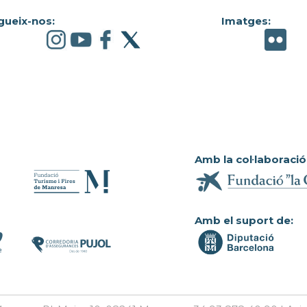
gueix-nos:
Imatges:
Amb la col·laboració
Amb el suport de: