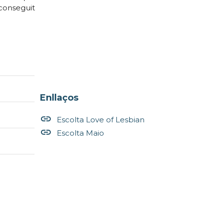
aconseguit
Enllaços
insert_link
Escolta Love of Lesbian
insert_link
Escolta Maio