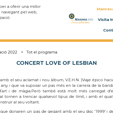
per a oferir una millor
Manres
a navegant pel web,
zació.
Visita 
Cont
ació 2022
Tot el programa
CONCERT LOVE OF LESBIAN
mb el seu aclamat i nou àlbum, V.E.H.N. (Viaje épico haci
un any, i que va suposar un pas més en la carrera de la band
 d’art i de màgia.Però també està molt més carregat d’em
l tornen a trencar qualsevol tipus de límit, i amb el qua
truir al seu voltant.
 que donaren un pas de gegant amb el seu disc ‘1999’ i d