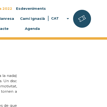
a 2022
Esdeveniments
arrow_drop_down
CAT
Manresa
Camí Ignasià
acte
Agenda
a la nada)
a. Un disc
otivitat,
l tornen a
es de que