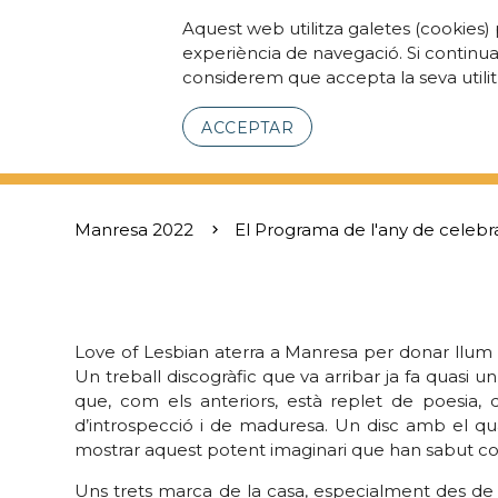
Aquest web utilitza galetes (cookies) 
experiència de navegació. Si continu
considerem que accepta la seva utilit
ACCEPTAR
Manresa 2022
El Programa de l'any de celebr
Love of Lesbian aterra a Manresa per donar llum a
Un treball discogràfic que va arribar ja fa quasi 
que, com els anteriors, està replet de poesia,
d’introspecció i de maduresa. Un disc amb el qua
mostrar aquest potent imaginari que han sabut cons
Uns trets marca de la casa, especialment des de