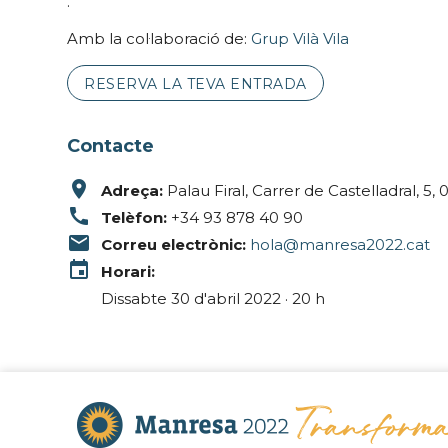
.
Amb la col·laboració de:
Grup Vilà Vila
RESERVA LA TEVA ENTRADA
Contacte
place
Adreça:
Palau Firal, Carrer de Castelladral, 5
call
Telèfon:
+34 93 878 40 90
email
Correu electrònic:
hola@manresa2022.cat
event
Horari:
Dissabte 30 d'abril 2022 · 20 h