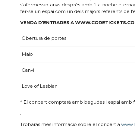
s’afermessin anys després amb ‘La noche eterna/ L
fer-se un espai com un dels majors referents de l
VENDA D'ENTRADES A
WWW.CODETICKETS.C
Obertura de portes
Maio
Canvi
Love of Lesbian
* El concert comptarà amb begudes i espai amb 
.
Trobaràs més informació sobre el concert a
www.l