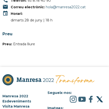
call
Telèfon:
93 878 40 90
email
Correu electrònic:
hola@manresa2022.cat
event
Horari:
dimarts 28 de juny | 18 h
Preu
Preu:
Entrada lliure
Segueix-nos:
Manresa 2022
Esdeveniments
Visita Manresa
Imatges: