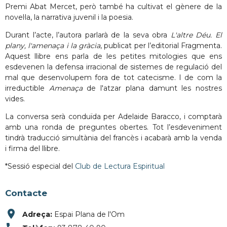
Premi Abat Mercet, però també ha cultivat el gènere de la
novel·la, la narrativa juvenil i la poesia.
Durant l’acte, l’autora parlarà de la seva obra
L'altre Déu. El
plany, l'amenaça i la gràcia
, publicat per l’editorial Fragmenta.
Aquest llibre ens parla de les petites mitologies que ens
esdevenen la defensa irracional de sistemes de regulació del
mal que desenvolupem fora de tot catecisme. I de com la
irreductible
Amenaça
de l'atzar plana damunt les nostres
vides.
La conversa serà conduïda per Adelaide Baracco, i comptarà
amb una ronda de preguntes obertes. Tot l’esdeveniment
tindrà traducció simultània del francès i acabarà amb la venda
i firma del llibre.
*Sessió especial del
Club de Lectura Espiritual
Contacte
place
Adreça:
Espai Plana de l'Om