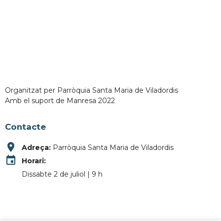
Organitzat per Parròquia Santa Maria de Viladordis
Amb el suport de Manresa 2022
Contacte
place
Adreça:
Parròquia Santa Maria de Viladordis
event
Horari:
Dissabte 2 de juliol | 9 h