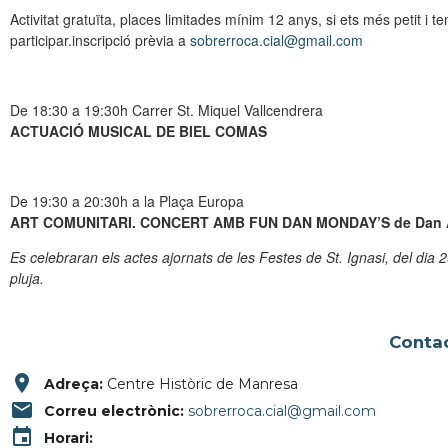
Activitat gratuïta, places limitades mínim 12 anys, si ets més petit i
participar.inscripció prèvia a
sobrerroca.cial@gmail.com
De 18:30 a 19:30h Carrer St. Miquel Vallcendrera
ACTUACIÓ MUSICAL DE BIEL COMAS
De 19:30 a 20:30h a la Plaça Europa
ART COMUNITARI. CONCERT AMB FUN DAN MONDAY’S de Dan A
Es celebraran els actes ajornats de les Festes de St. Ignasi, del dia 2
pluja.
Conta
place
Adreça:
Centre Històric de Manresa
email
Correu electrònic:
sobrerroca.cial@gmail.com
event
Horari: