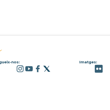
gueix-nos:
Imatges: