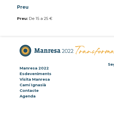
Preu
Preu:
De 15 a 25 €
Se
Manresa 2022
Esdeveniments
Visita Manresa
Camí Ignasià
Contacte
Agenda