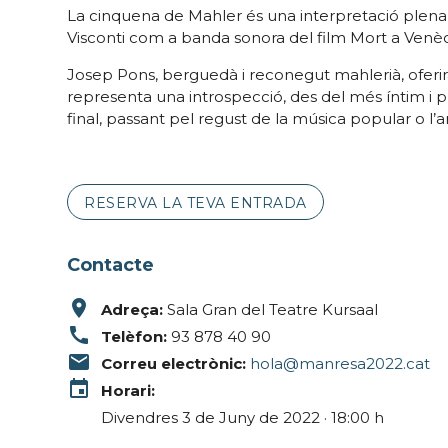
La cinquena de Mahler és una interpretació plena
Visconti com a banda sonora del film Mort a Venècia
Josep Pons, berguedà i reconegut mahlerià, oferirà
representa una introspecció, des del més íntim i p
final, passant pel regust de la música popular o l’
RESERVA LA TEVA ENTRADA
Contacte
place
Adreça:
Sala Gran del Teatre Kursaal
call
Telèfon:
93 878 40 90
email
Correu electrònic:
hola@manresa2022.cat
event
Horari:
Divendres 3 de Juny de 2022 · 18:00 h