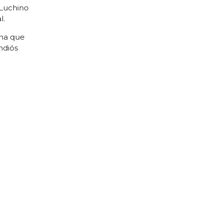
 Luchino
l.
ina que
ndiós