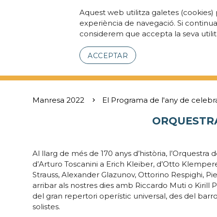
Aquest web utilitza galetes (cookies) 
experiència de navegació. Si continu
considerem que accepta la seva utilit
ACCEPTAR
Manresa 2022
El Programa de l'any de celebr
ORQUESTRA
Al llarg de més de 170 anys d’història, l’Orquestra 
d’Arturo Toscanini a Erich Kleiber, d’Otto Klempe
Strauss, Alexander Glazunov, Ottorino Respighi, Pie
arribar als nostres dies amb Riccardo Muti o Kirill
del gran repertori operístic universal, des del barr
solistes.