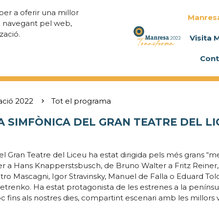
per a oferir una millor
Manres
a navegant pel web,
zació.
Visita 
Cont
ació 2022
Tot el programa
 SIMFÒNICA DEL GRAN TEATRE DEL LIC
del Gran Teatre del Liceu ha estat dirigida pels més grans “me
rer a Hans Knapperstsbusch, de Bruno Walter a Fritz Reiner,
tro Mascagni, Igor Stravinsky, Manuel de Falla o Eduard Toldr
 Petrenko. Ha estat protagonista de les estrenes a la penínsu
oc fins als nostres dies, compartint escenari amb les millors