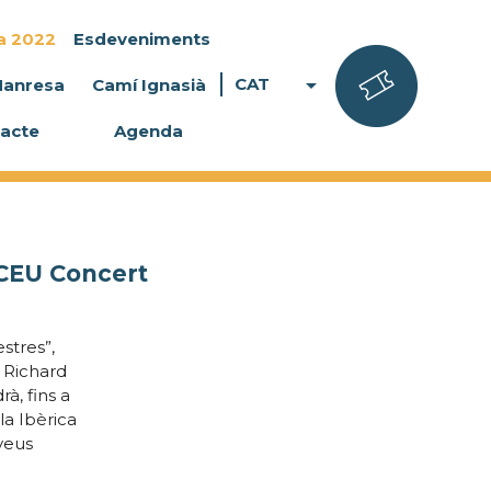
a 2022
Esdeveniments
arrow_drop_down
CAT
Manresa
Camí Ignasià
acte
Agenda
EU Concert
stres”,
 Richard
à, fins a
la Ibèrica
 veus