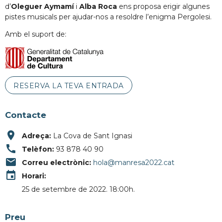
d’
Oleguer Aymamí
i
Alba Roca
ens proposa erigir algunes
pistes musicals per ajudar-nos a resoldre l’enigma Pergolesi.
Amb el suport de:
RESERVA LA TEVA ENTRADA
Contacte
place
Adreça:
La Cova de Sant Ignasi
call
Telèfon:
93 878 40 90
email
Correu electrònic:
hola@manresa2022.cat
event
Horari:
25 de setembre de 2022. 18:00h.
Preu