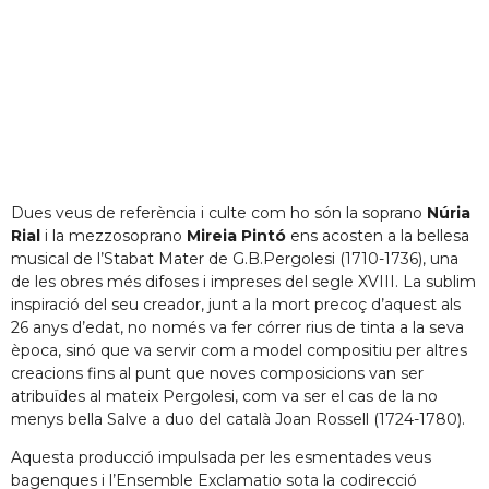
Dues veus de referència i culte com ho són la soprano
Núria
Rial
i la mezzosoprano
Mireia Pintó
ens acosten a la bellesa
musical de l’Stabat Mater de G.B.Pergolesi (1710-1736), una
de les obres més difoses i impreses del segle XVIII. La sublim
inspiració del seu creador, junt a la mort precoç d’aquest als
26 anys d’edat, no només va fer córrer rius de tinta a la seva
època, sinó que va servir com a model compositiu per altres
creacions fins al punt que noves composicions van ser
atribuïdes al mateix Pergolesi, com va ser el cas de la no
menys bella Salve a duo del català Joan Rossell (1724-1780).
Aquesta producció impulsada per les esmentades veus
bagenques i l’Ensemble Exclamatio sota la codirecció