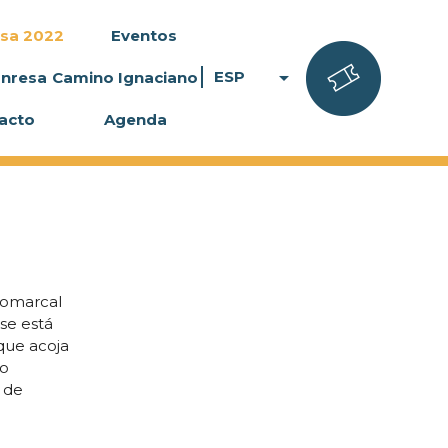
sa 2022
Eventos
arrow_drop_down
ESP
anresa
Camino Ignaciano
acto
Agenda
Comarcal
 se está
 que acoja
eo
 de