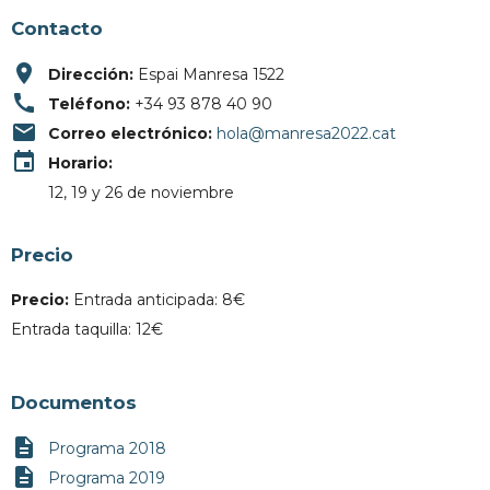
Contacto
place
Dirección:
Espai Manresa 1522
call
Teléfono:
+34 93 878 40 90
email
Correo electrónico:
hola@manresa2022.cat
event
Horario:
12, 19 y 26 de noviembre
Precio
Precio:
Entrada anticipada: 8€
Entrada taquilla: 12€
Documentos
description
Programa 2018
description
Programa 2019