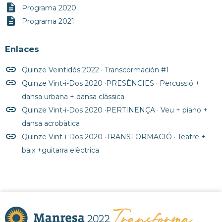
description
Programa 2020
description
Programa 2021
Enlaces
insert_link
Quinze Veintidós 2022 · Transcormación #1
insert_link
Quinze Vint-i-Dos 2020 ·PRESÈNCIES · Percussió +
dansa urbana + dansa clàssica
insert_link
Quinze Vint-i-Dos 2020 ·PERTINENÇA · Veu + piano +
dansa acrobàtica
insert_link
Quinze Vint-i-Dos 2020 ·TRANSFORMACIÓ · Teatre +
baix +guitarra elèctrica