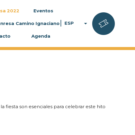
sa 2022
Eventos
arrow_drop_down
ESP
anresa
Camino Ignaciano
acto
Agenda
a fiesta son esenciales para celebrar este hito